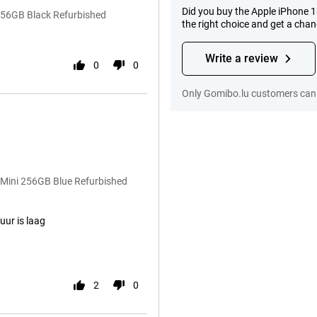
Did you buy the Apple iPhone 
 256GB Black Refurbished
the right choice and get a cha
Write a review
0
0
Only Gomibo.lu customers can 
 Mini 256GB Blue Refurbished
ur is laag
2
0