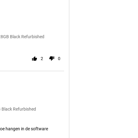
128GB Black Refurbished
2
0
B Black Refurbished
n toe hangen in de software