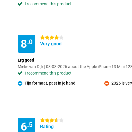
I recommend this product
4 stars
8
.0
Very good
Erg goed
Mieke van Dijk | 03-08-2026 about the Apple iPhone 13 Mini 1
I recommend this product
Fijn formaat, past in je hand
2026 is ve
Pro
Con
3.5 stars
6
.5
Rating