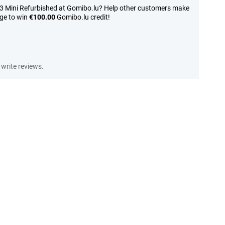
13 Mini Refurbished at Gomibo.lu? Help other customers make
nge to win
€100.00
Gomibo.lu credit!
write reviews.