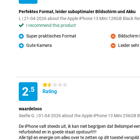
Perfektes Format, leider suboptimaler Bildschirm und Akku
L | 21-04-2026 about the Apple iPhone 13 Mini 128GB Black Re
I recommend this product
Super praktisches Format
Bildschirm 
Pro
Con
Gute Kamera
Leider seh
Pro
Con
1.5 stars
2
.5
Rating
waardeloos
Seefie G. | 01-04-2026 about the Apple iPhone 13 Mini 256GB 
De iPhone valt steeds uit, ik kan niet begrijpen dat Belsimpel een
refurbished en in goede staat opstuurt!!!
Alle tijd en energie om alles over te zetten op dit toestel versp