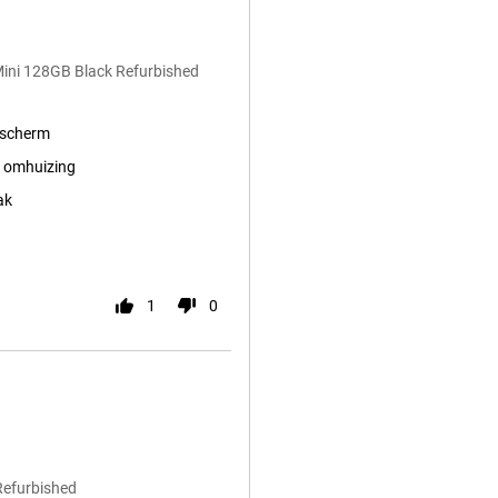
Mini 128GB Black Refurbished
 scherm
 omhuizing
ak
1
0
Refurbished