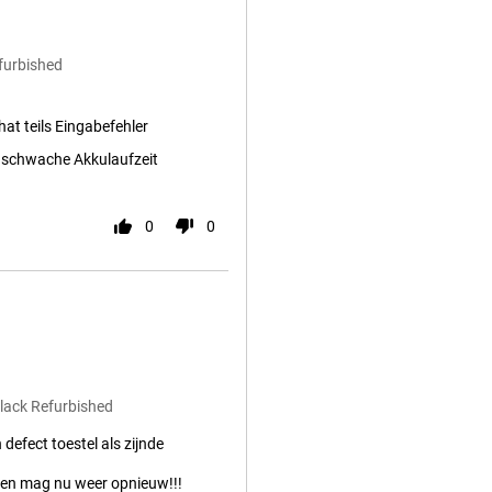
furbished
hat teils Eingabefehler
r schwache Akkulaufzeit
0
0
Black Refurbished
 defect toestel als zijnde
ild en mag nu weer opnieuw!!!