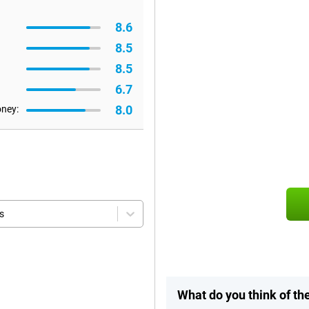
8.6
8.5
8.5
6.7
8.0
oney:
s
What do you think of th