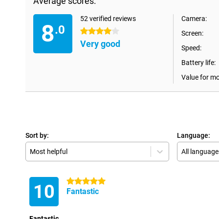
Average scores:
52 verified reviews
Camera:
8
.0
4 stars
Screen:
Very good
Speed:
Battery life:
Value for m
Sort by:
Language:
Most helpful
All language
5 stars
10
Fantastic
Fantastic