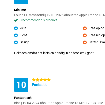
Mini me
Fouad EL Messaoudi | 12-01-2025 about the Apple iPhone 13 
I recommend this product
klein
Kras op de
Pro
Con
Licht
Krassen op
Pro
Con
Design
Batterij zw
Pro
Con
Gekozen omdat het klein en handig in de broekzak gaat
5 stars
10
Fantastic
Fantastisch
Bine | 19-04-2024 about the Apple iPhone 13 Mini 128GB Blue 