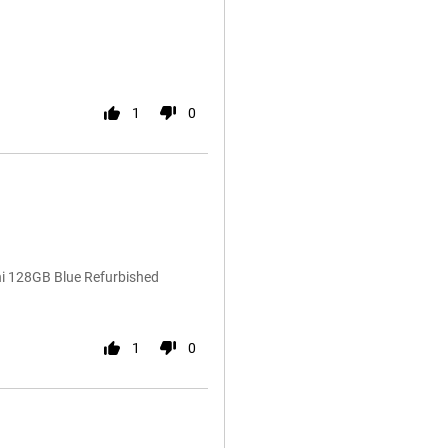
1
0
ni 128GB Blue Refurbished
1
0