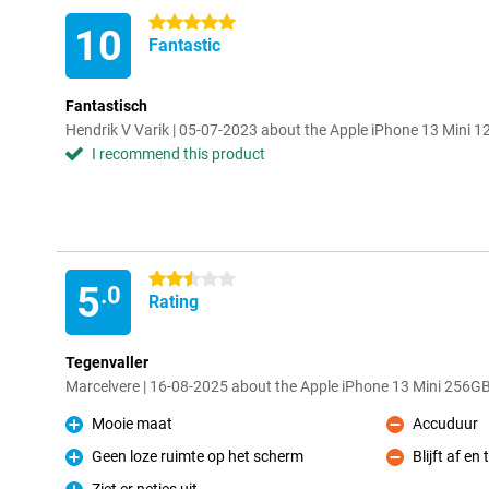
5 stars
10
Fantastic
Fantastisch
Hendrik V Varik | 05-07-2023 about the Apple iPhone 13 Mini 
I recommend this product
2.5 stars
5
.0
Rating
Tegenvaller
Marcelvere | 16-08-2025 about the Apple iPhone 13 Mini 256G
Mooie maat
Accuduur
Pro
Con
Geen loze ruimte op het scherm
Blijft af e
Pro
Con