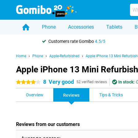
Phone
Accessories
Tablets
B
Customers rate Gomibo
4.5/5
Home
Phone
Apple-Refurbished
Apple iPhone 13 Mini Refurbis
Apple iPhone 13 Mini Refurbis
8
Very good
In stock:
O
4 stars
52 verified reviews
Overview
Tips & Tricks
Reviews
Reviews from our customers