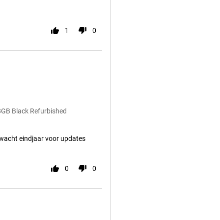
1
0
28GB Black Refurbished
rwacht eindjaar voor updates
0
0