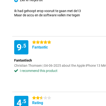
Ziet er netjes uit
Pro
Ik had gehoopt erop vooruit te gaan met de13
Maar de accu en de software vallen me tegen
5 stars
9
.5
Fantastic
Fantastisch
Christian Thomsen | 04-06-2025 about the Apple iPhone 13 Mi
I recommend this product
2.5 stars
4
.5
Rating