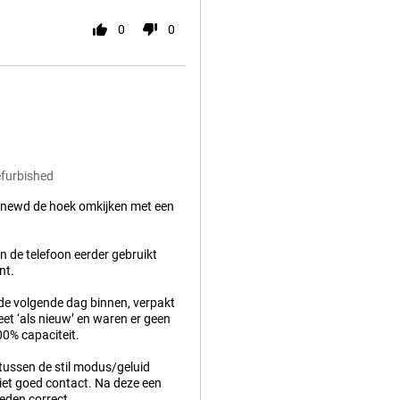
0
0
efurbished
Renewd de hoek omkijken met een
en de telefoon eerder gebruikt
nt.
 de volgende dag binnen, verpakt
eet ‘als nieuw’ en waren er geen
00% capaciteit.
 tussen de stil modus/geluid
iet goed contact. Na deze een
eden correct.