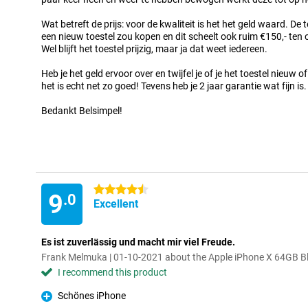
Wat betreft de prijs: voor de kwaliteit is het het geld waard. De t
een nieuw toestel zou kopen en dit scheelt ook ruim €150,- ten 
Wel blijft het toestel prijzig, maar ja dat weet iedereen.
Heb je het geld ervoor over en twijfel je of je het toestel nieuw
het is echt net zo goed! Tevens heb je 2 jaar garantie wat fijn is.
Bedankt Belsimpel!
4.5 stars
9
.0
Excellent
Es ist zuverlässig und macht mir viel Freude.
Frank Melmuka | 01-10-2021 about the Apple iPhone X 64GB B
I recommend this product
Schönes iPhone
Pro