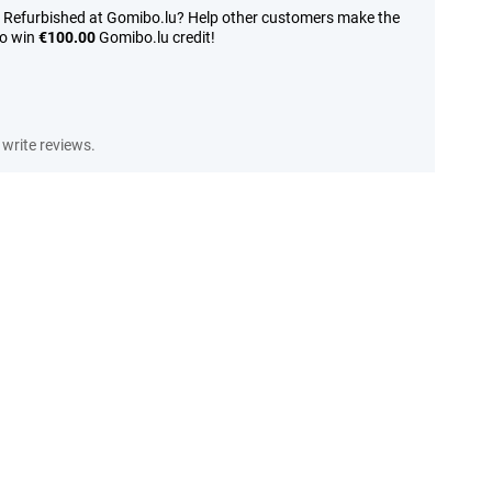
X Refurbished at Gomibo.lu? Help other customers make the
to win
€100.00
Gomibo.lu credit!
write reviews.