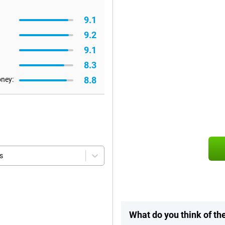
9.1
9.2
9.1
8.3
8.8
oney:
s
What do you think of t