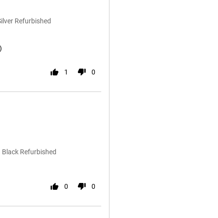
ilver Refurbished
)
1
0
B Black Refurbished
0
0