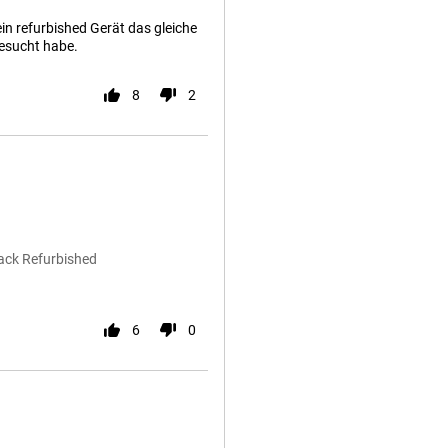
in refurbished Gerät das gleiche
gesucht habe.
8
2
lack Refurbished
6
0