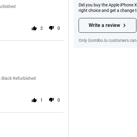
Did you buy the Apple iPhone 
urbished
right choice and get a change 
Write a review
2
0
Only Gomibo.lu customers can 
 Black Refurbished
1
0