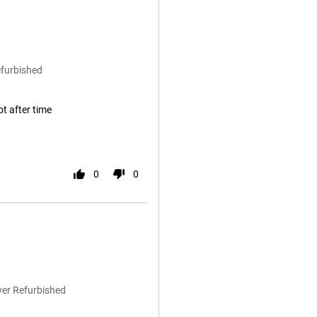
efurbished
ot after time
0
0
ver Refurbished