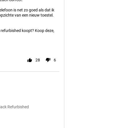
elefoon is net zo goed als dat ik
opzichte van een nieuw toestel.
 of refurbished koopt? Koop deze,
28
6
lack Refurbished