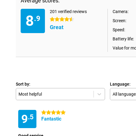
Average scores:
201 verified reviews
Camera:
8
.9
4.5 stars
Screen:
Great
Speed:
Battery life:
Value for m
Sort by:
Language:
Most helpful
All language
5 stars
9
.5
Fantastic
Good service