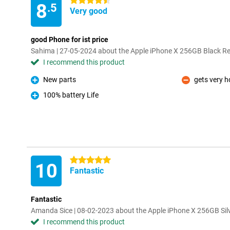
4.5 stars
8
.5
Very good
good Phone for ist price
Sahima | 27-05-2024 about the Apple iPhone X 256GB Black R
I recommend this product
New parts
gets very h
Pro
Con
100% battery Life
Pro
5 stars
10
Fantastic
Fantastic
Amanda Sice | 08-02-2023 about the Apple iPhone X 256GB Sil
I recommend this product