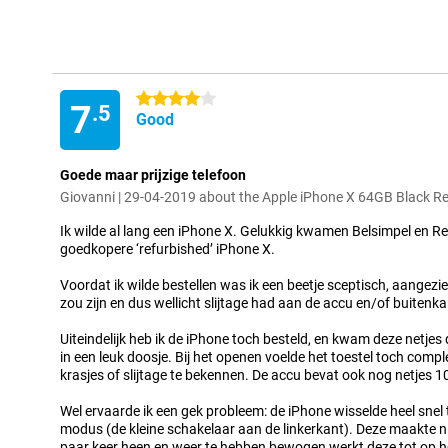
4 stars
7
.5
Good
Goede maar prijzige telefoon
Giovanni | 29-04-2019 about the Apple iPhone X 64GB Black R
Ik wilde al lang een iPhone X. Gelukkig kwamen Belsimpel en 
goedkopere ‘refurbished’ iPhone X.
Voordat ik wilde bestellen was ik een beetje sceptisch, aangezi
zou zijn en dus wellicht slijtage had aan de accu en/of buitenka
Uiteindelijk heb ik de iPhone toch besteld, en kwam deze netjes
in een leuk doosje. Bij het openen voelde het toestel toch compl
krasjes of slijtage te bekennen. De accu bevat ook nog netjes 1
Wel ervaarde ik een gek probleem: de iPhone wisselde heel snel
modus (de kleine schakelaar aan de linkerkant). Deze maakte n
paar keer heen en weer te hebben bewogen werkt deze tot op h