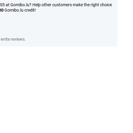
-S5 at Gomibo.lu? Help other customers make the right choice
00
Gomibo.lu credit!
write reviews.