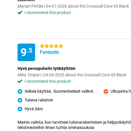
Marian Pintilie | 04-07-2026 about the Crosscall Core-S5 Black
I recommend this product
5 stars
9
.5
Fantastic
Hyvä peruspuhelin työkäyttöön
Mika Timperi | 04-04-2025 about the Crosscall Core-S5 Black
I recommend this product
Selkeä käyttää. Suomenkieliset valikot.
Ulkopinta 
Pro
Con
Tukeva rakenne
Pro
Hyvä ääni
Pro
Mainio valinta, kun tarvitsee tukevarakenteisen ja helppokäytt
tekstiviesteihin ilman turhia ominaisuuksia.