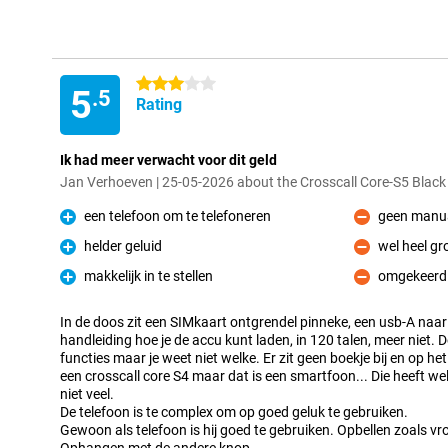
3 stars
5
.5
Rating
Ik had meer verwacht voor dit geld
Jan Verhoeven | 25-05-2026 about the Crosscall Core-S5 Black
een telefoon om te telefoneren
geen manual
Pro
Con
helder geluid
wel heel gr
Pro
Con
makkelijk in te stellen
omgekeerd i
Pro
Con
In de doos zit een SIMkaart ontgrendel pinneke, een usb-A naar
handleiding hoe je de accu kunt laden, in 120 talen, meer niet. 
functies maar je weet niet welke. Er zit geen boekje bij en op het
een crosscall core S4 maar dat is een smartfoon... Die heeft we
niet veel.
De telefoon is te complex om op goed geluk te gebruiken.
Gewoon als telefoon is hij goed te gebruiken. Opbellen zoals 