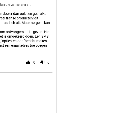
dan die camera eraf.
aar doe er dan ook een gebruiks
veel franse producten: dit
fantastisch uit. Maar nergens kun
mp om ontvangers op te geven. Het
n moet je omgekeerd doen. Een SMS
'opties' en dan 'bericht maken'.
ntact een email adres toe voegen
0
0