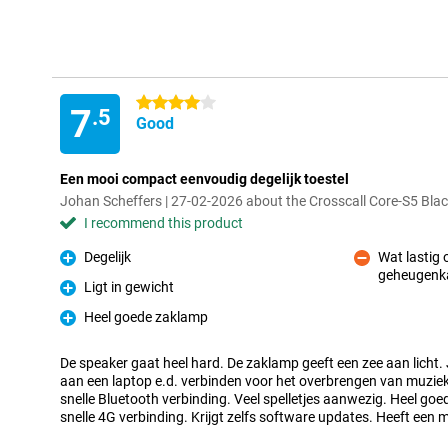
4 stars
7
.5
Good
Een mooi compact eenvoudig degelijk toestel
Johan Scheffers | 27-02-2026 about the Crosscall Core-S5 Bla
I recommend this product
Degelijk
Wat lastig
Pro
geheugenkaa
Con
Ligt in gewicht
Pro
Heel goede zaklamp
Pro
De speaker gaat heel hard. De zaklamp geeft een zee aan licht.
aan een laptop e.d. verbinden voor het overbrengen van muziek, f
snelle Bluetooth verbinding. Veel spelletjes aanwezig. Heel goe
snelle 4G verbinding. Krijgt zelfs software updates. Heeft een 