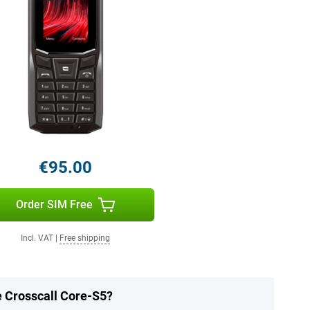
€95.00
Order SIM Free
Incl. VAT
|
Free shipping
e Crosscall Core-S5?