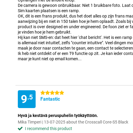
Ophangen met de andere knop.
De camera is gewoon onbruikbaar. Niet 1 bruikbare foto. Laat 
Sim kaarten plaatsen is een ramp.
OK, dit is een frans produkt, dus het doet alles op zijn frans m
aanwijzing bij en niet in 150 talen hoe je hem oplaadt. Zoals bij 
product is over designed en under engineered. De foon ziet er 
je vinden hoe je hem gebruikt.
Hij kan niet SMS-en: dat heet hier 'chat bericht'. Het is een ra
is allemaal niet intuitief, zelfs "counter intuitive". Veel dinge
maak je door naar contacten te gaan, een contact te selecteren, 
Ik heb niet ontdekt of er een T9 functie op zit. Je kan ieder co
maar je kunt niet op email komen...
5 stars
9
.5
Fantastic
Hyvä ja kestävä peruspuhelin työkäyttöön.
Mika Timperi | 13-07-2025 about the Crosscall Core-S5 Black
I recommend this product