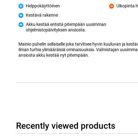
Helppokäyttöinen
Ulkopinta 
Pro
Con
Kestävä rakenne
Pro
Akku kestää entistä pitempään uusimman
ohjelmistopäivityksen ansiosta.
Pro
Mainio puhelin sellaiselle joka tarvitsee hyvin kuuluvan ja kes
ilman turhia ylimääräisiä ominaisuuksia. Valmistajan uusimma
ansiosta akku kestää nyt pitempään.
Recently viewed products