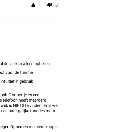
1
0
 dus je kan alleen opbellen
oot voor de functie
ntuitief in gebruik
 usb-C snoertje en een
De telefoon heeft meerdere
 web is NIETS te vinden. Er is wel
l een paar gelijke functies maar
vroeger. Opnemen met eem knopje.