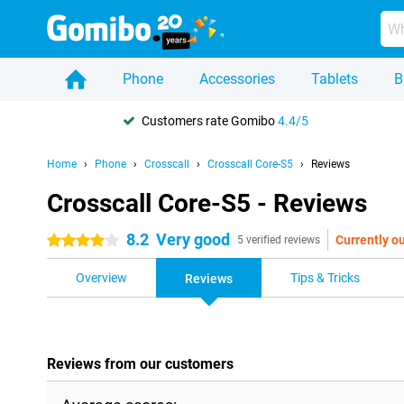
Phone
Accessories
Tablets
B
Customers rate Gomibo
4.4/5
Home
Phone
Crosscall
Crosscall Core-S5
Reviews
Crosscall Core-S5 - Reviews
8.2
Very good
Currently ou
4 stars
5 verified reviews
Overview
Tips & Tricks
Reviews
Reviews from our customers