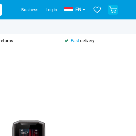
EN
Business
Log in
returns
Fast
delivery