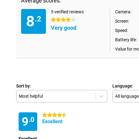
Average scores:
5 verified reviews
Camera:
8
.2
4 stars
Screen:
Very good
Speed:
Battery life:
Value for m
Sort by:
Language:
Most helpful
All language
4.5 stars
9
.0
Excellent
Excellent