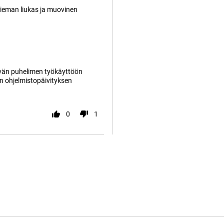
hieman liukas ja muovinen
tävän puhelimen työkäyttöön
n ohjelmistopäivityksen
0
1