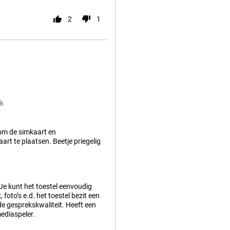
2
1
ck
 om de simkaart en
rt te plaatsen. Beetje priegelig
 Je kunt het toestel eenvoudig
oto’s e.d. het toestel bezit een
de gesprekskwaliteit. Heeft een
mediaspeler.