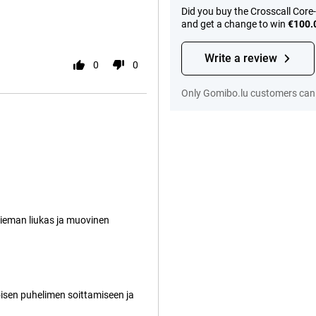
Did you buy the Crosscall Core
and get a change to win
€100.
Write a review
0
0
Only Gomibo.lu customers can 
hieman liukas ja muovinen
öisen puhelimen soittamiseen ja