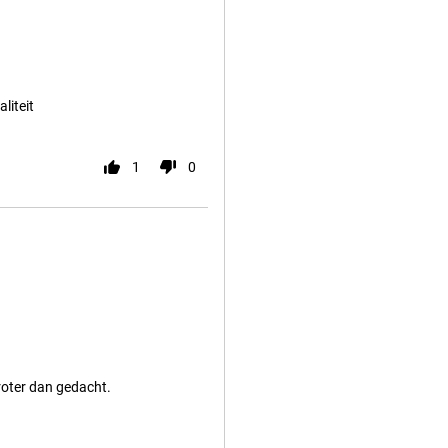
liteit
1
0
roter dan gedacht.