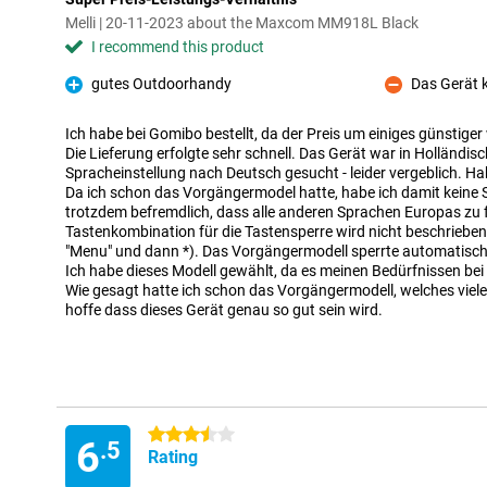
Melli | 20-11-2023 about the Maxcom MM918L Black
I recommend this product
gutes Outdoorhandy
Das Gerät 
Pro
Con
Ich habe bei Gomibo bestellt, da der Preis um einiges günstiger
Die Lieferung erfolgte sehr schnell. Das Gerät war in Holländisc
Spracheinstellung nach Deutsch gesucht - leider vergeblich. Hab
Da ich schon das Vorgängermodel hatte, habe ich damit keine Sc
trotzdem befremdlich, dass alle anderen Sprachen Europas zu f
Tastenkombination für die Tastensperre wird nicht beschrieben
"Menu" und dann *). Das Vorgängermodell sperrte automatisch
Ich habe dieses Modell gewählt, da es meinen Bedürfnissen bei
Wie gesagt hatte ich schon das Vorgängermodell, welches viele
hoffe dass dieses Gerät genau so gut sein wird.
3.5 stars
6
.5
Rating