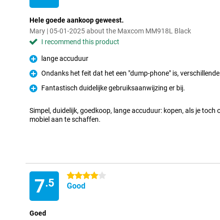
Hele goede aankoop geweest.
Mary | 05-01-2025 about the Maxcom MM918L Black
I recommend this product
lange accuduur
Pro
Ondanks het feit dat het een "dump-phone" is, verschillende f
Pro
Fantastisch duidelijke gebruiksaanwijzing er bij.
Pro
Simpel, duidelijk, goedkoop, lange accuduur: kopen, als je toch
mobiel aan te schaffen.
4 stars
7
.5
Good
Goed