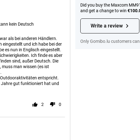
Did you buy the Maxcom MM918
and get a change to win
€100.
kann kein Deutsch
Write a review
 war als bei anderen Händlern.
Only Gomibo.lu customers can 
h eingestellt und ich habe bei der
e es nun in Englisch eingestellt.
hwierigkeiten. Ich finde es aber
inden sind, außer Deutsch. Die
, muss man wissen (es ist
.
 Outdooraktivitäten entspricht.
 Jahre gut funktioniert hat und
2
0