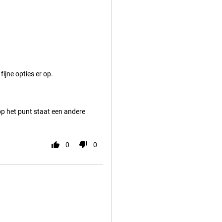
ijne opties er op.
 op het punt staat een andere
0
0