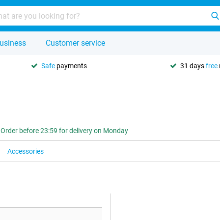
usiness
Customer service
Safe
payments
31 days
free
Order before 23:59 for delivery on Monday
Accessories