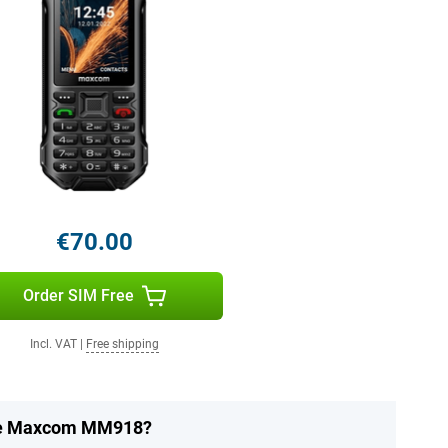
€70.00
Order SIM Free
Incl. VAT
|
Free shipping
the Maxcom MM918?