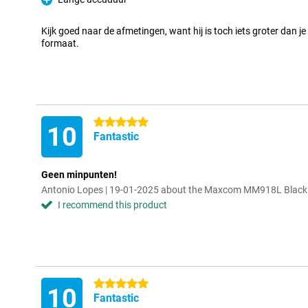
Pro
Kijk goed naar de afmetingen, want hij is toch iets groter dan je
formaat.
5 stars
10
Fantastic
Geen minpunten!
Antonio Lopes | 19-01-2025 about the Maxcom MM918L Black
I recommend this product
5 stars
10
Fantastic