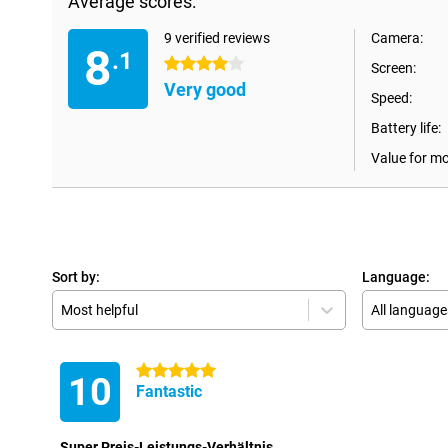
Average scores:
9 verified reviews
Camera:
8
.1
4 stars
Screen:
Very good
Speed:
Battery life:
Value for m
Sort by:
Language:
Most helpful
All language
5 stars
10
Fantastic
Super Preis-Leistungs-Verhältnis