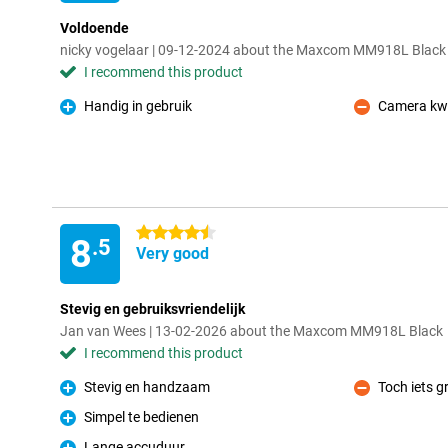
Voldoende
nicky vogelaar | 09-12-2024 about the Maxcom MM918L Black
I recommend this product
Handig in gebruik
Camera kwa
Pro
Con
4.5 stars
8
.5
Very good
Stevig en gebruiksvriendelijk
Jan van Wees | 13-02-2026 about the Maxcom MM918L Black
I recommend this product
Stevig en handzaam
Toch iets g
Pro
Con
Simpel te bedienen
Pro
Lange accuduur