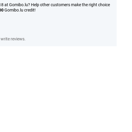
 at Gomibo.lu? Help other customers make the right choice
00
Gomibo.lu credit!
write reviews.