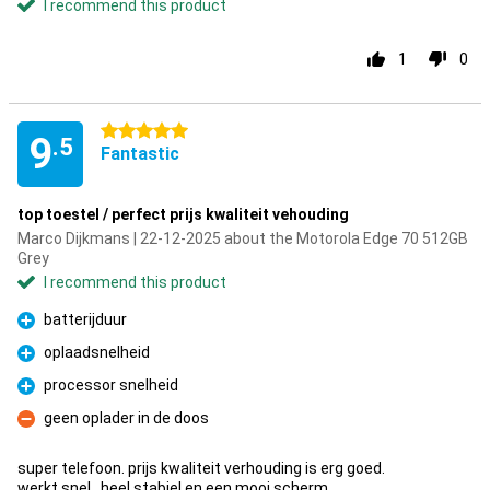
I recommend this product
1
0
5 stars
9
.5
Fantastic
top toestel / perfect prijs kwaliteit vehouding
Marco Dijkmans | 22-12-2025 about the Motorola Edge 70 512GB
Grey
I recommend this product
batterijduur
Pro
oplaadsnelheid
Pro
processor snelheid
Pro
geen oplader in de doos
Con
super telefoon. prijs kwaliteit verhouding is erg goed.
werkt snel , heel stabiel en een mooi scherm.