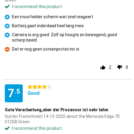
Green
I recommend this product
Een mooi helder scherm wat snel reageert
Pro
Batterij gaat inderdaad heel lang mee
Pro
Camera is erg goed. Zelf op hoogte en bewegend, goed
scherp beeld
Pro
Dat er nog geen screenprotector is
Con
2
0
4 stars
7
.5
Good
Gute Verarbeitung,aber der Prozessor ist sehr lahm
Günter Frommhold | 14-12-2025 about the Motorola Edge 70
512GB Green
I recommend this product