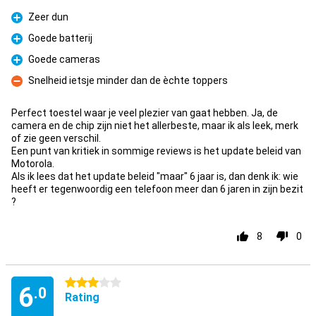
Zeer dun
Pro
Goede batterij
Pro
Goede cameras
Pro
Snelheid ietsje minder dan de èchte toppers
Con
Perfect toestel waar je veel plezier van gaat hebben. Ja, de
camera en de chip zijn niet het allerbeste, maar ik als leek, merk
of zie geen verschil.
Een punt van kritiek in sommige reviews is het update beleid van
Motorola.
Als ik lees dat het update beleid "maar" 6 jaar is, dan denk ik: wie
heeft er tegenwoordig een telefoon meer dan 6 jaren in zijn bezit
?
8
0
3 stars
6
.0
Rating