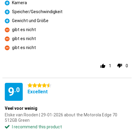
Kamera
Pro
Speicher/Geschwindigkeit
Pro
Gewicht und Größe
Pro
gibt es nicht
Con
gibt es nicht
Con
gibt es nicht
Con
1
0
4.5 stars
9
.0
Excellent
Veel voor weinig
Elske van Rooden | 29-01-2026 about the Motorola Edge 70
512GB Green
I recommend this product