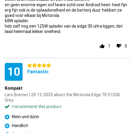
en geen enorme eigen software schil over Android heen. heel fijn.
erg fijn ook is de oplaadsnelheid en de batterij duur. hebben ze
goed voor elkaar bij Motorola.
68W oplader.
heb zelf nog een 125W oplader van de edge 30 ultra liggen, dat
laad helemaal lekker snelheid.
1
0
5 stars
10
Fantastic
Kompakt
Lars Bremer | 20-12-2025 about the Motorola Edge 70 512GB
Grey
I recommend this product
Klein und dünn
Pro
Handlich
Pro