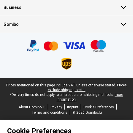
Business
Gomibo
Certificates, payment methods, delivery service partners
Legal footer
Prices mentioned on this page include VAT unless otherwise stated.
Prices
exclude shipping costs.
*Delivery times do not apply to all products or shipping methods:
more
information.
About Gomibo.lu
Privacy
Imprint
Cookie Preferences
Terms and conditions
© 2026 Gomibo.lu
Cookie Preferences