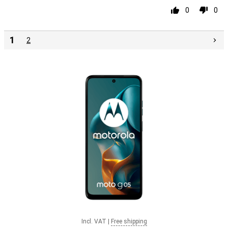
0
0
1
2
Incl. VAT
|
Free shipping