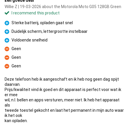
Een goede deal
Willie Z | 19-03-2026 about the Motorola Moto G05 128GB Green
I recommend this product
Sterke batterij, opladen gaat snel
Pro
Duidelijk scherm, lettergrootte instelbaar
Pro
Voldoende snelheid
Pro
Geen
Con
Geen
Con
Geen
Con
Deze telefoon heb ik aangeschaft en ik heb nog geen dag spijt
daarvan.
Prijs/kwaliteit vind ik goed en dit apparaat is perfect voor wat ik
er mee
wil, n.l. bellen en apps versturen, meer niet. Ik heb het apparaat
als
tweede toestel gekocht en laat het permanent in mijn auto waar
ik het ook
kan opladen.