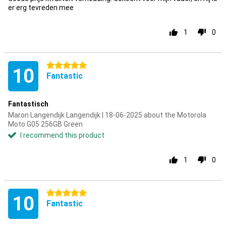
er erg tevreden mee
1
0
5 stars
10
Fantastic
Fantastisch
Maron Langendijk Langendijk | 18-06-2025 about the Motorola
Moto G05 256GB Green
I recommend this product
1
0
5 stars
10
Fantastic