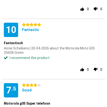
0
0
5 stars
10
Fantastic
Fantastisch
Annie Schelkens | 20-04-2026 about the Motorola Moto G05
256GB Green
I recommend this product
0
0
4 stars
7
.5
Good
Motorola g05 Super telefoon