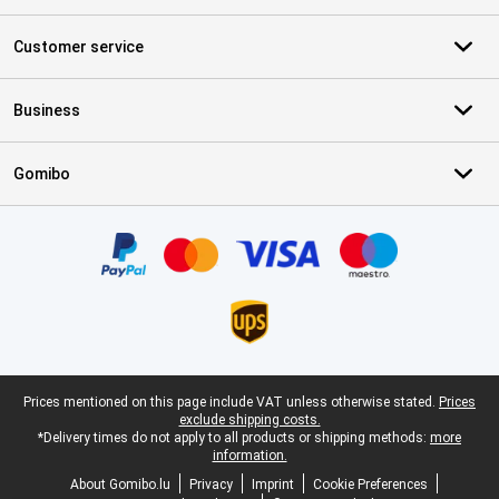
Customer service
Business
Gomibo
Certificates, payment methods, delivery service partners
Legal footer
Prices mentioned on this page include VAT unless otherwise stated.
Prices
exclude shipping costs.
*Delivery times do not apply to all products or shipping methods:
more
information.
About Gomibo.lu
Privacy
Imprint
Cookie Preferences