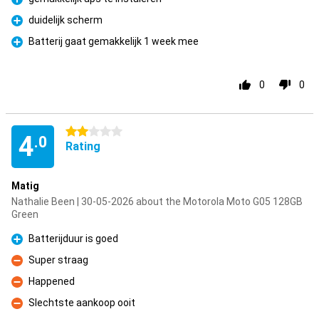
Pro
duidelijk scherm
Pro
Batterij gaat gemakkelijk 1 week mee
Pro
0
0
2 stars
4
.0
Rating
Matig
Nathalie Been | 30-05-2026 about the Motorola Moto G05 128GB
Green
Batterijduur is goed
Pro
Super straag
Con
Happened
Con
Slechtste aankoop ooit
Con