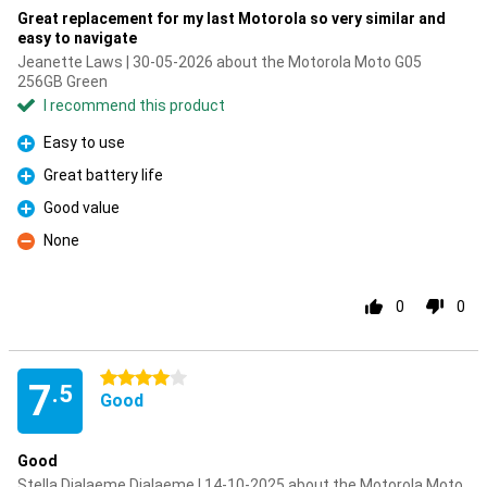
Great replacement for my last Motorola so very similar and
easy to navigate
Jeanette Laws | 30-05-2026 about the Motorola Moto G05
256GB Green
I recommend this product
Easy to use
Pro
Great battery life
Pro
Good value
Pro
None
Con
0
0
4 stars
7
.5
Good
Good
Stella Dialaeme Dialaeme | 14-10-2025 about the Motorola Moto