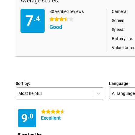
Average scores:
80 verified reviews
Camera:
7
.4
3.5 stars
Screen:
Good
Speed:
Battery life:
Value for m
Sort by:
Language:
Most helpful
All language
4.5 stars
9
.0
Excellent
Easy too Use.