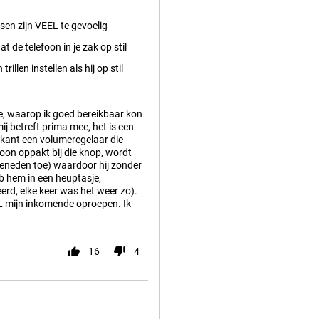
en zijn VEEL te gevoelig
t de telefoon in je zak op stil
trillen instellen als hij op stil
e, waarop ik goed bereikbaar kon
mij betreft prima mee, het is een
zijkant een volumeregelaar die
efoon oppakt bij die knop, wordt
beneden toe) waardoor hij zonder
 heb hem in een heuptasje,
erd, elke keer was het weer zo).
is AL mijn inkomende oproepen. Ik
16
4