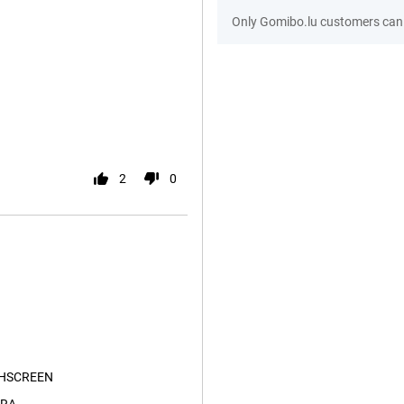
Only Gomibo.lu customers can 
2
0
HSCREEN