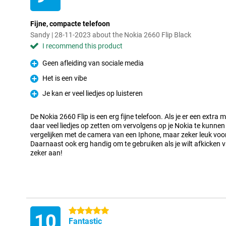
Fijne, compacte telefoon
Sandy | 28-11-2023 about the Nokia 2660 Flip Black
I recommend this product
Geen afleiding van sociale media
Pro
Het is een vibe
Pro
Je kan er veel liedjes op luisteren
Pro
De Nokia 2660 Flip is een erg fijne telefoon. Als je er een extra m
daar veel liedjes op zetten om vervolgens op je Nokia te kunnen 
vergelijken met de camera van een Iphone, maar zeker leuk voor
Daarnaast ook erg handig om te gebruiken als je wilt afkicken v
zeker aan!
5 stars
10
Fantastic