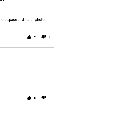
ERA
more space and install photos
2
1
0
0