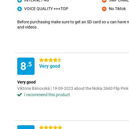
INTERNET 4G
3MP CAM
Pro
Con
VOICE QUALITY +++TOP
No Tiktok
Pro
Con
Before purchasing make sure to get an SD card so u can have 
and videos .
4.5 stars
8
.5
Very good
Very good
Viktória Bánovská | 19-09-2023 about the Nokia 2660 Flip Pink
I recommend this product
5 stars