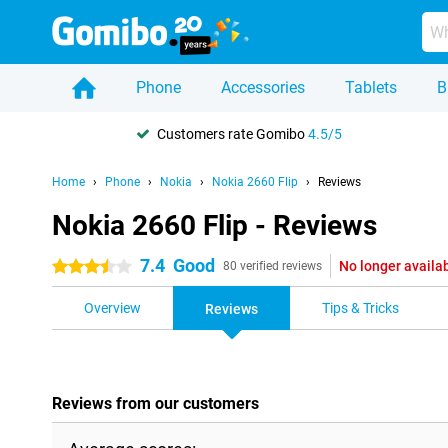
Phone
Accessories
Tablets
B
Customers rate Gomibo
4.5/5
Home
Phone
Nokia
Nokia 2660 Flip
Reviews
Nokia 2660 Flip - Reviews
7.4
Good
No longer availa
3.5 stars
80 verified reviews
Overview
Tips & Tricks
Reviews
Reviews from our customers