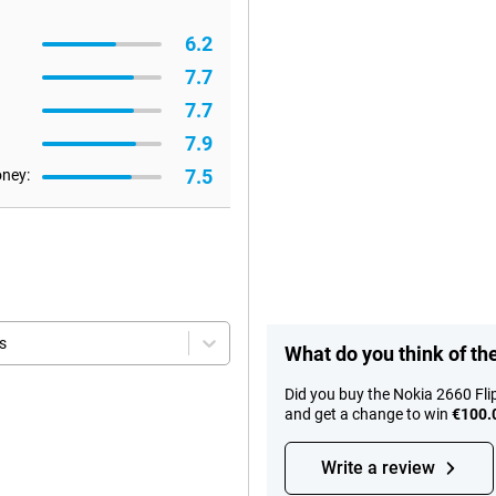
6.2
7.7
7.7
7.9
7.5
oney:
s
What do you think of th
Did you buy the Nokia 2660 Fli
and get a change to win
€100.
Write a review