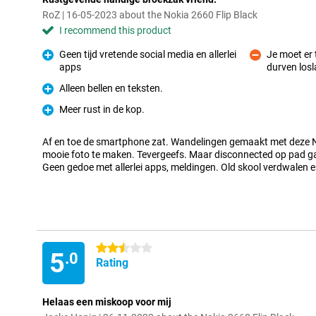
RoZ | 16-05-2023 about the Nokia 2660 Flip Black
I recommend this product
Geen tijd vretende social media en allerlei
Je moet er
apps
durven losl
Pro
Con
Alleen bellen en teksten.
Pro
Meer rust in de kop.
Pro
Af en toe de smartphone zat. Wandelingen gemaakt met deze 
mooie foto te maken. Tevergeefs. Maar disconnected op pad gaan
Geen gedoe met allerlei apps, meldingen. Old skool verdwalen 
2.5 stars
5
.0
Rating
Helaas een miskoop voor mij