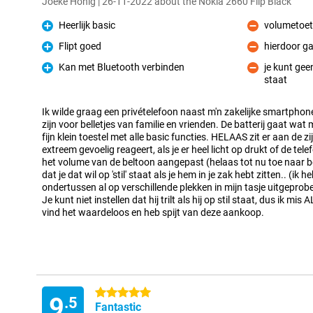
Joeke Honig | 26-11-2022 about the Nokia 2660 Flip Black
Heerlijk basic
volumetoets
Pro
Con
Flipt goed
hierdoor gaa
Pro
Con
Kan met Bluetooth verbinden
je kunt geen 
Pro
staat
Con
Ik wilde graag een privételefoon naast m'n zakelijke smartphon
zijn voor belletjes van familie en vrienden. De batterij gaat wat 
fijn klein toestel met alle basic functies. HELAAS zit er aan de 
extreem gevoelig reageert, als je er heel licht op drukt of de tel
het volume van de beltoon aangepast (helaas tot nu toe naar 
dat je dat wil op 'stil' staat als je hem in je zak hebt zitten.. (ik
ondertussen al op verschillende plekken in mijn tasje uitgeprobe
Je kunt niet instellen dat hij trilt als hij op stil staat, dus ik m
vind het waardeloos en heb spijt van deze aankoop.
5 stars
9
.5
Fantastic