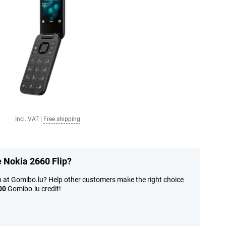
Incl. VAT
|
Free shipping
e Nokia 2660 Flip?
p at Gomibo.lu? Help other customers make the right choice
00
Gomibo.lu credit!