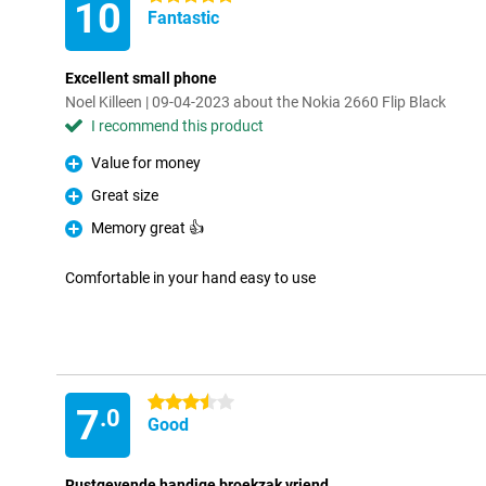
10
Fantastic
Excellent small phone
Noel Killeen | 09-04-2023 about the Nokia 2660 Flip Black
I recommend this product
Value for money
Pro
Great size
Pro
Memory great 👍
Pro
Comfortable in your hand easy to use
3.5 stars
7
.0
Good
Rustgevende handige broekzak vriend.