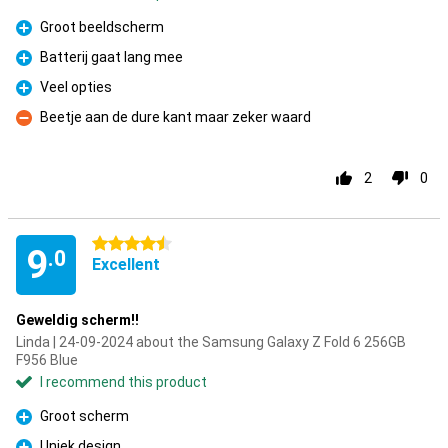
Groot beeldscherm
Pro
Batterij gaat lang mee
Pro
Veel opties
Pro
Beetje aan de dure kant maar zeker waard
Con
2
0
4.5 stars
9
.0
Excellent
Geweldig scherm!!
Linda | 24-09-2024 about the Samsung Galaxy Z Fold 6 256GB
F956 Blue
I recommend this product
Groot scherm
Pro
Uniek design