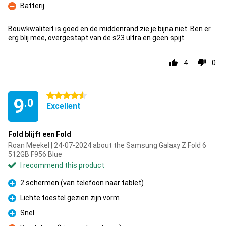
Batterij
Con
Bouwkwaliteit is goed en de middenrand zie je bijna niet. Ben er
erg blij mee, overgestapt van de s23 ultra en geen spijt.
4
0
4.5 stars
9
.0
Excellent
Fold blijft een Fold
Roan Meekel | 24-07-2024 about the Samsung Galaxy Z Fold 6
512GB F956 Blue
I recommend this product
2 schermen (van telefoon naar tablet)
Pro
Lichte toestel gezien zijn vorm
Pro
Snel
Pro