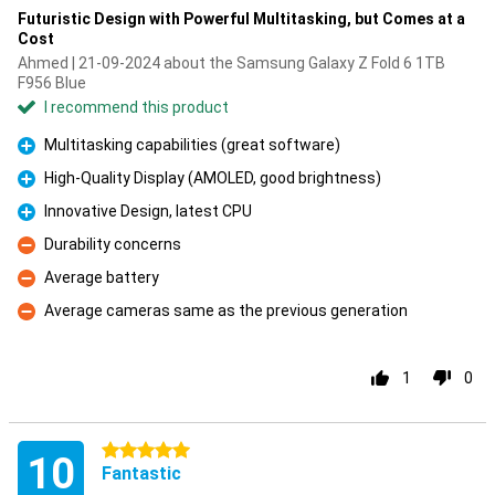
Futuristic Design with Powerful Multitasking, but Comes at a
Cost
Ahmed | 21-09-2024 about the Samsung Galaxy Z Fold 6 1TB
F956 Blue
I recommend this product
Multitasking capabilities (great software)
Pro
High-Quality Display (AMOLED, good brightness)
Pro
Innovative Design, latest CPU
Pro
Durability concerns
Con
Average battery
Con
Average cameras same as the previous generation
Con
1
0
5 stars
10
Fantastic