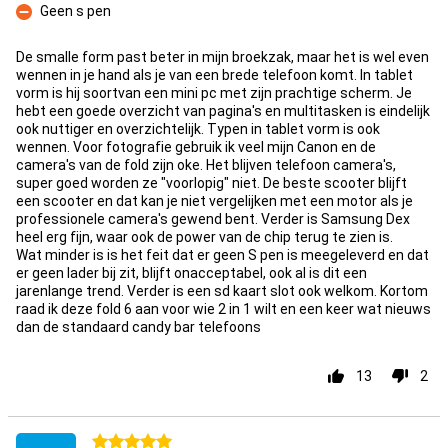
Geen s pen
Con
De smalle form past beter in mijn broekzak, maar het is wel even
wennen in je hand als je van een brede telefoon komt. In tablet
vorm is hij soortvan een mini pc met zijn prachtige scherm. Je
hebt een goede overzicht van pagina's en multitasken is eindelijk
ook nuttiger en overzichtelijk. Typen in tablet vorm is ook
wennen. Voor fotografie gebruik ik veel mijn Canon en de
camera's van de fold zijn oke. Het blijven telefoon camera's,
super goed worden ze "voorlopig" niet. De beste scooter blijft
een scooter en dat kan je niet vergelijken met een motor als je
professionele camera's gewend bent. Verder is Samsung Dex
heel erg fijn, waar ook de power van de chip terug te zien is.
Wat minder is is het feit dat er geen S pen is meegeleverd en dat
er geen lader bij zit, blijft onacceptabel, ook al is dit een
jarenlange trend. Verder is een sd kaart slot ook welkom. Kortom
raad ik deze fold 6 aan voor wie 2 in 1 wilt en een keer wat nieuws
dan de standaard candy bar telefoons
13
2
5 stars