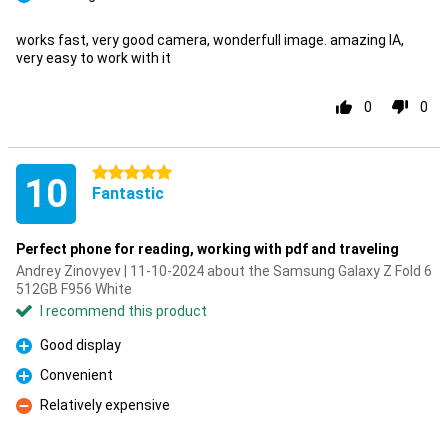
Pro
works fast, very good camera, wonderfull image. amazing IA,
very easy to work with it
0
0
5 stars
10
Fantastic
Perfect phone for reading, working with pdf and traveling
Andrey Zinovyev | 11-10-2024 about the Samsung Galaxy Z Fold 6
512GB F956 White
I recommend this product
Good display
Pro
Convenient
Pro
Relatively expensive
Con