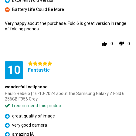
Excellent Fold Version
Pro
Battery Life Could Be More
Con
Very happy about the purchase. Fold 6 is great version in range
of folding phones
0
0
5 stars
10
Fantastic
wonderfull cellphone
Paulo Rebelo | 16-10-2024 about the Samsung Galaxy Z Fold 6
256GB F956 Grey
I recommend this product
great quality of image
Pro
very good camera
Pro
amazing IA