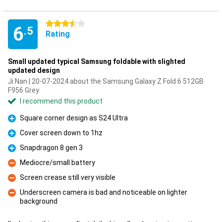
3.5 stars
6
.5
Rating
Small updated typical Samsung foldable with slighted
updated design
Ji Nan | 20-07-2024 about the Samsung Galaxy Z Fold 6 512GB
F956 Grey
I recommend this product
Square corner design as S24 Ultra
Pro
Cover screen down to 1hz
Pro
Snapdragon 8 gen 3
Pro
Mediocre/small battery
Con
Screen crease still very visible
Con
Underscreen camera is bad and noticeable on lighter
background
Con