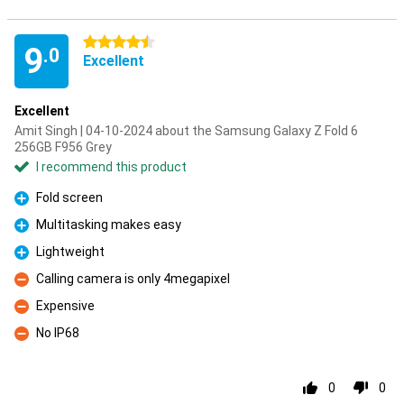
4.5 stars
9
.0
Excellent
Excellent
Amit Singh | 04-10-2024 about the Samsung Galaxy Z Fold 6
256GB F956 Grey
I recommend this product
Fold screen
Pro
Multitasking makes easy
Pro
Lightweight
Pro
Calling camera is only 4megapixel
Con
Expensive
Con
No IP68
Con
0
0