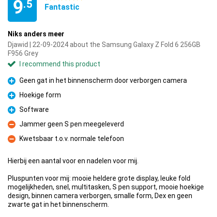
9
.5
Fantastic
Niks anders meer
Djawid | 22-09-2024 about the Samsung Galaxy Z Fold 6 256GB
F956 Grey
I recommend this product
Geen gat in het binnenscherm door verborgen camera
Pro
Hoekige form
Pro
Software
Pro
Jammer geen S pen meegeleverd
Con
Kwetsbaar t.o.v. normale telefoon
Con
Hierbij een aantal voor en nadelen voor mij.
Pluspunten voor mij: mooie heldere grote display, leuke fold
mogelijkheden, snel, multitasken, S pen support, mooie hoekige
design, binnen camera verborgen, smalle form, Dex en geen
zwarte gat in het binnenscherm.