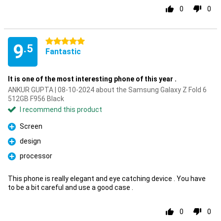
0
0
5 stars
9
.5
Fantastic
It is one of the most interesting phone of this year .
ANKUR GUPTA | 08-10-2024 about the Samsung Galaxy Z Fold 6
512GB F956 Black
I recommend this product
Screen
Pro
design
Pro
processor
Pro
This phone is really elegant and eye catching device . You have
to be a bit careful and use a good case .
0
0