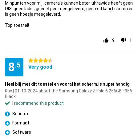
Minpunten voor mij: camera's kunnen beter, ultrawide heeft geen
OIS, geen lader, geen S pen meegeleverd, geen sd kaart slot en er
is geen hoesje meegeleverd.
Top toestel!
9
1
4.5 stars
8
.5
Very good
Heel blij met dit toestel en vooral het scherm.is super handig
Kay | 01-10-2024 about the Samsung Galaxy Z Fold 6 256GB F956
Black
I recommend this product
Scherm
Pro
Formaat
Pro
Software
Pro