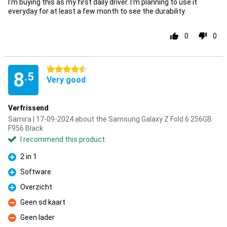
I'm buying this as my first daily driver. I'm planning to use it
everyday for at least a few month to see the durability.
0
0
4.5 stars
8
.5
Very good
Verfrissend
Samira | 17-09-2024 about the Samsung Galaxy Z Fold 6 256GB
F956 Black
I recommend this product
2 in 1
Pro
Software
Pro
Overzicht
Pro
Geen sd kaart
Con
Geen lader
Con