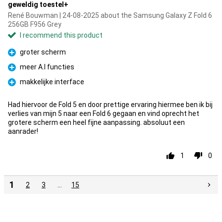
geweldig toestel+
René Bouwman | 24-08-2025 about the Samsung Galaxy Z Fold 6
256GB F956 Grey
I recommend this product
groter scherm
Pro
meer A.I functies
Pro
makkelijke interface
Pro
Had hiervoor de Fold 5 en door prettige ervaring hiermee ben ik bij
verlies van mijn 5 naar een Fold 6 gegaan en vind oprecht het
grotere scherm een heel fijne aanpassing. absoluut een
aanrader!
1
0
1
2
3
…
15